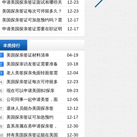
可在美国停留多长时间？
申请美国探亲签证面试有哪些关
12-23
键技巧？怎样证明回国意愿？
美国探亲签证每次可停留多久？
12-23
入境海关如何决定停留时长？
美国探亲签证可加急预约吗？需
12-17
满足哪些紧急事由条件？
申请美国探亲签证需要在职证明
12-17
吗？有哪些具体要求？
本类排行
美国探亲签证材料清单
04-19
美国探亲访友签证需要准备
10-18
哪些材料？
老人美签探亲免面转面签需
12-04
带啥材料？注意事项有哪些？
美国探亲签证每次可停留多
12-23
久？入境海关如何决定停留时长？
现在可以申请美国B2探亲
09-23
签证吗？那些情况下会被拒签？可以包过
公司同事一起申请美签，面
12-05
吗
试要预约一起吗？分旅游 / 商务签！
退休人员能办美国探亲签
12-12
吗？所需材料与免面签条件
美国探亲签证可加急预约
12-17
吗？需满足哪些紧急事由条件？
直系亲属在美申请探亲签，
12-30
每次可在美国停留多长时间？
持有美国探亲签证能在美国
12-30