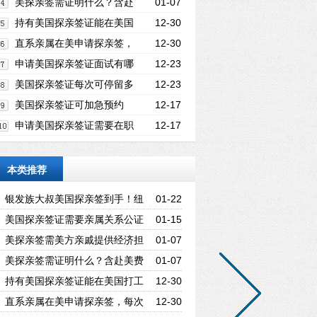
济担保及哪些证明材料？
美探亲签需证明什么？含赴
01-07
美费用支付能力及回国意愿吗？
持有美国探亲签证能在美国
12-30
打工吗？违规后果严重吗？
直系亲属在美申请探亲签，
12-30
每次可在美国停留多长时间？
申请美国探亲签证面试有哪
12-23
些关键技巧？怎样证明回国意愿？
美国探亲签证每次可停留多
12-23
久？入境海关如何决定停留时长？
美国探亲签证可加急预约
12-17
吗？需满足哪些紧急事由条件？
申请美国探亲签证需要在职
12-17
证明吗？有哪些具体要求？
本类推荐
银发族大叔美国探亲签到手！纽
01-22
约探望做博士后的儿子
美国探亲签证需要亲属关系公证
01-15
吗？哪些关系要证明？
美探亲签需美方亲戚提供经济担
01-07
保及哪些证明材料？
美探亲签需证明什么？含赴美费
01-07
用支付能力及回国意愿吗？
持有美国探亲签证能在美国打工
12-30
吗？违规后果严重吗？
直系亲属在美申请探亲签，每次
12-30